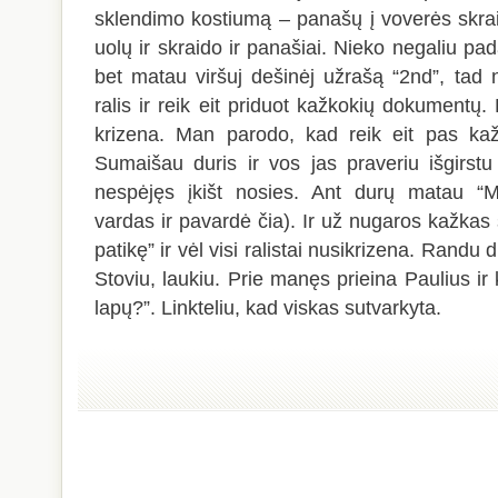
sklendimo kostiumą – panašų į voverės skra
uolų ir skraido ir panašiai. Nieko negaliu pad
bet matau viršuj dešinėj užrašą “2nd”, tad n
ralis ir reik eit priduot kažkokių dokumentų.
krizena. Man parodo, kad reik eit pas kažk
Sumaišau duris ir vos jas praveriu išgirstu
nespėjęs įkišt nosies. Ant durų matau “M
vardas ir pavardė čia). Ir už nugaros kažkas
patikę” ir vėl visi ralistai nusikrizena. Randu d
Stoviu, laukiu. Prie manęs prieina Paulius ir
lapų?”. Linkteliu, kad viskas sutvarkyta.