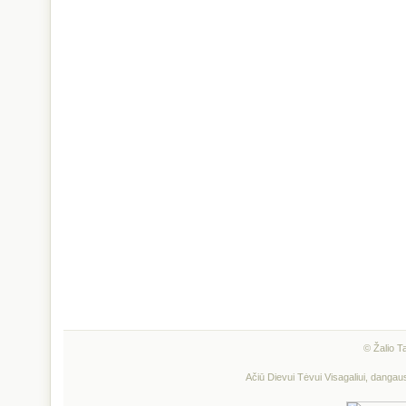
© Žalio T
Ačiū Dievui Tėvui Visagaliui, dangau