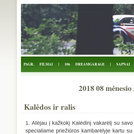
Žalio Tarakono blogas
PAGR.
FILMAI
|
106
DREAMGARAGE
|
SAPNAI
2018 08 mėnesio 
Kalėdos ir ralis
1. Atėjau į kažkokį Kalėdinį vakarėlį su savo
specialiame priežiūros kambarėlyje kartu su