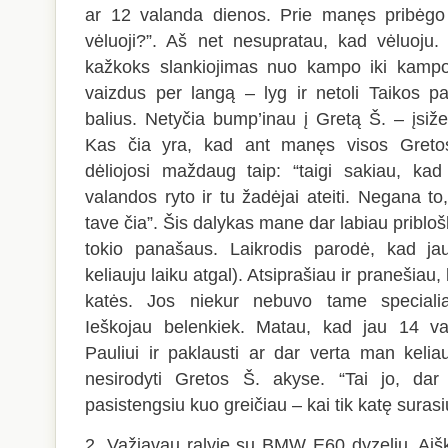
ar 12 valanda dienos. Prie manęs pribėgo 
vėluoji?”. Aš net nesupratau, kad vėluoju.
kažkoks slankiojimas nuo kampo iki kampo.
vaizdus per langą – lyg ir netoli Taikos p
balius. Netyčia bump’inau į Gretą Š. – įsi
Kas čia yra, kad ant manęs visos Gretos
dėliojosi maždaug taip: “taigi sakiau, k
valandos ryto ir tu žadėjai ateiti. Negana to
tave čia”. Šis dalykas mane dar labiau priblo
tokio panašaus. Laikrodis parodė, kad ja
keliauju laiku atgal). Atsiprašiau ir pranešiau,
katės. Jos niekur nebuvo tame specialia
Ieškojau belenkiek. Matau, kad jau 14 va
Pauliui ir paklausti ar dar verta man keliau
nesirodyti Gretos Š. akyse. “Tai jo, dar 
pasistengsiu kuo greičiau – kai tik katę surasi
2. Važiavau ralyje su BMW E60 dyzeliu. Aišku