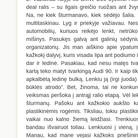
deal ralis – su ilgais greičio ruožais ant
Na, ne kiek šturmanavo, kiek sėdėjo šalia.
multitaskinau. Lyg ir priekyje važiavau. Nes
automobilių, kuriuos reikėjo lenkt, netrūk
mišinys. Pasukęs galvą ant galinių sėdyni
organizatorių. Jis man aiškino apie ypatum
kažkokį dalyvį, kuris visada lipa ant podiumo i
dar ir ledinė. Pasakiau, kad nesu matęs tva
kartą teko matyt tvarkingą Audi 90. Ir kaip tik 
apkalbėtą ledinę bulką. Lenkiu ją (irgi juoda)
būklės atrodo”. Bet, žinoma, tai ne konku
veiksmas peršoka į antrąjį ralio etapą. Vėl lek
šturmanų. Pašoku ant kažkokio aukšto k
plastikinėmis rogėmis. Tiksliau, tokiu plastiki
vaikai nuo kalno žiemą leidžiasi. Trenkiuos
bandau išvairuot toliau. Lenkiuosi į vieną, į
Manau, kad mane vejasi kažkoks priešininka