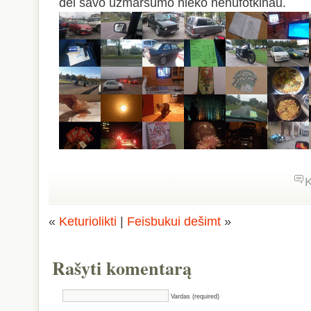
dėl savo užmaršumo nieko nenufotkinau.
«
Keturiolikti
|
Feisbukui dešimt
»
Rašyti komentarą
Vardas (required)