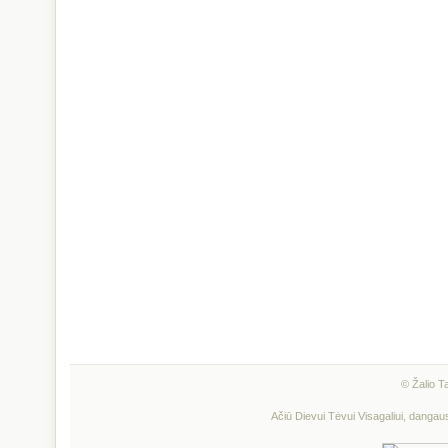
© Žalio T
Ačiū Dievui Tėvui Visagaliui, dangau