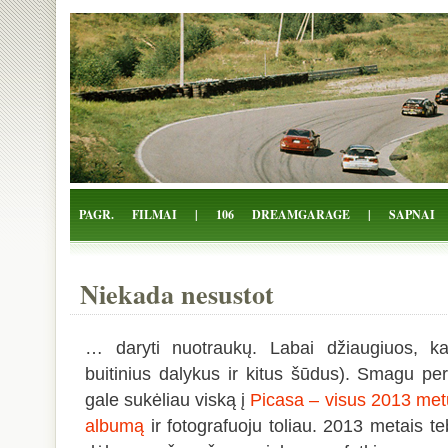
Žalio Tarakono blogas
PAGR.
FILMAI
|
106
DREAMGARAGE
|
SAPNAI
Niekada nesustot
… daryti nuotraukų. Labai džiaugiuos, ka
buitinius dalykus ir kitus šūdus). Smagu per
gale sukėliau viską į
Picasa – visus 2013 met
albumą
ir fotografuoju toliau. 2013 metais t