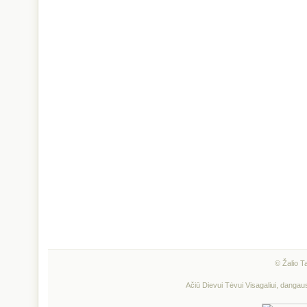
© Žalio T
Ačiū Dievui Tėvui Visagaliui, dangau