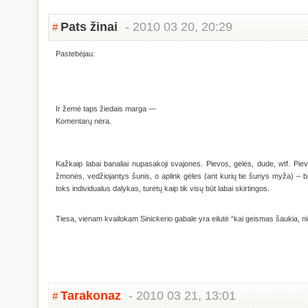
Pats žinai
- 2010 03 20, 20:29
#
Pastebėjau:
Ir žemė taps žiedais marga —
Komentarų nėra.
Kažkaip labai banaliai nupasakoji svajones. Pievos, gėlės, dude, wtf. Pie
žmonės, vedžiojantys šunis, o aplink gėles (ant kurių tie šunys myža) – bitė
toks individualus dalykas, turėtų kaip tik visų būt labai skirtingos.
Tiesa, vienam kvailokam Sinickerio gabale yra eilutė “kai geismas šaukia, ni
Tarakonaz
- 2010 03 21, 13:01
#