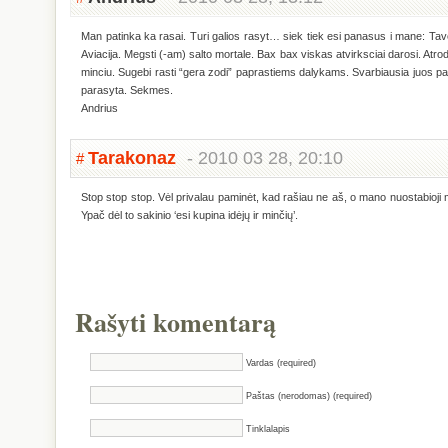
Man patinka ka rasai. Turi galios rasyt… siek tiek esi panasus i mane: Tav
Aviacija. Megsti (-am) salto mortale. Bax bax viskas atvirksciai darosi. Atro
minciu. Sugebi rasti “gera zodi” paprastiems dalykams. Svarbiausia juos paste
parasyta. Sekmes.
Andrius
Tarakonaz
- 2010 03 28, 20:10
#
Stop stop stop. Vėl privalau paminėt, kad rašiau ne aš, o mano nuostabioji my
Ypač dėl to sakinio ‘esi kupina idėjų ir minčių’.
Rašyti komentarą
Vardas (required)
Paštas (nerodomas) (required)
Tinklalapis