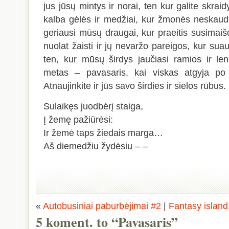
jus jūsų mintys ir norai, ten kur galite skraidy
kalba gėlės ir medžiai, kur žmonės neskaudin
geriausi mūsų draugai, kur praeitis susimaišo
nuolat žaisti ir jų nevaržo pareigos, kur suau
ten, kur mūsų širdys jaučiasi ramios ir l
metas – pavasaris, kai viskas atgyja po 
Atnaujinkite ir jūs savo širdies ir sielos rūbus.
Sulaikęs juodbėrį staiga,
Į žemę pažiūrėsi:
Ir žemė taps žiedais marga…
Aš diemedžiu žydėsiu – –
«
Autobusiniai paburbėjimai #2
|
Fantasy island
5 koment. to “Pavasaris”