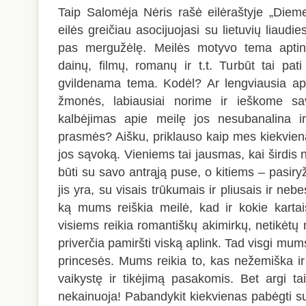
Taip Salomėja Nėris rašė eilėraštyje „Diem
eilės greičiau asocijuojasi su lietuvių liaudie
pas mergužėlę. Meilės motyvo tema aptin
dainų, filmų, romanų ir t.t. Turbūt tai pati
gvildenama tema. Kodėl? Ar lengviausia api
žmonės, labiausiai norime ir ieškome sa
kalbėjimas apie meilę jos nesubanalina ir
prasmės? Aišku, priklauso kaip mes kiekviena
jos sąvoką. Vieniems tai jausmas, kai širdis nu
būti su savo antrąją puse, o kitiems – pasiry
jis yra, su visais trūkumais ir pliusais ir neb
ką mums reiškia meilė, kad ir kokie kartai
visiems reikia romantiškų akimirkų, netikėtų 
priverčia pamiršti viską aplink. Tad visgi mums r
princesės. Mums reikia to, kas nežemiška ir
vaikystę ir tikėjimą pasakomis. Bet argi t
nekainuoja! Pabandykit kiekvienas pabėgti s