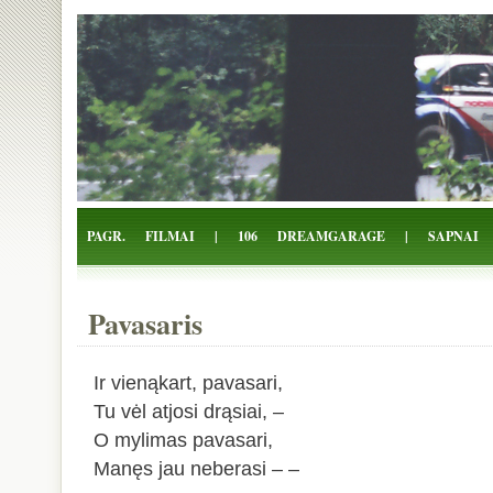
Žalio Tarakono blogas
PAGR.
FILMAI
|
106
DREAMGARAGE
|
SAPNAI
Pavasaris
Ir vienąkart, pavasari,
Tu vėl atjosi drąsiai, –
O mylimas pavasari,
Manęs jau neberasi – –