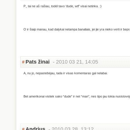
P., tai ne aš rašiau, todėl tavo ‘dude, wtf’ visai netinka. :)
O ir šiaip manau, kad dalykai netampa banaliais, jei jie yra nieko verti ir bep
Pats žinai
- 2010 03 21, 14:05
#
A, nu jo, nepastebėjau, tada ir visas komentaras gal nelabai.
Bet amerikonai vistiek sako “dude” ir net “man”, nes tipo jau tokia nusistovėj
Andrius
- 2010 03 28, 13:12
#